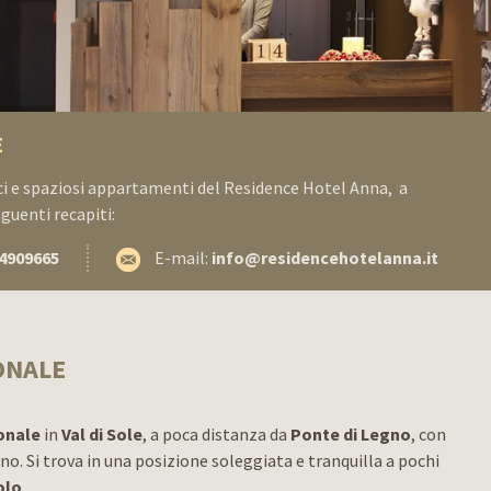
E
tici e spaziosi appartamenti del Residence Hotel Anna, a
eguenti recapiti:
4909665
E-mail:
info@residencehotelanna.it
ONALE
onale
in
Val di Sole
, a poca distanza da
Ponte di Legno
, con
o. Si trova in una posizione soleggiata e tranquilla a pochi
olo
.