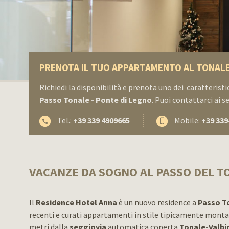
PRENOTA IL TUO APPARTAMENTO AL TONAL
Richiedi la disponibilità e prenota uno dei caratteris
Passo Tonale - Ponte di Legno
. Puoi contattarci ai s
Tel.:
+39 339 4909665
Mobile:
+39 339
VACANZE DA SOGNO AL PASSO DEL T
Il
Residence Hotel Anna
è un nuovo residence a
Passo T
recenti e curati appartamenti in stile tipicamente montan
metri dalla
seggiovia
automatica coperta
Tonale-Valbi